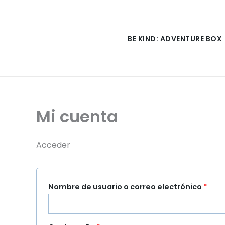
Ir
al
contenido
BE KIND: ADVENTURE BOX
Mi cuenta
Acceder
Obli
Nombre de usuario o correo electrónico
*